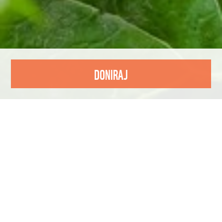
DONIRAJ
PRIRODI TREBAJU LJUDI KOJI
NE ODUSTAJU
Priroda je naš dom i naš najveći saveznik. No,
danas je izložena pritiscima kakve nismo
vidjeli prije - od gubitka vrsta do uništavanja