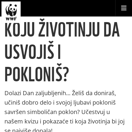
KOJU ŽIVOTINJU DA
USVOJIŠ I
POKLONIŠ?
Dolazi Dan zaljubljenih... Želiš da doniraš,
učiniš dobro delo i svojoj ljubavi pokloniš
savršen simboličan poklon? Učestvuj u
našem kvizu i pokazaće ti koja životinja bi joj
se najviše dopala!