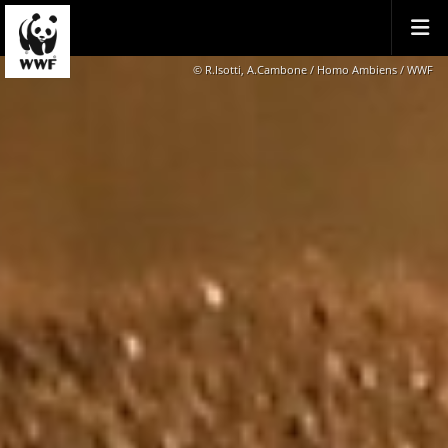
© R.Isotti, A.Cambone / Homo Ambiens / WWF