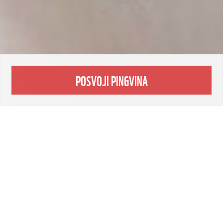
POSVOJI PINGVINA
Romantični pingvini. Neustavljivi,
radovedni in izredno občutljivi na vplive
podnebnih sprememb. Posvoji pingvina in
podri naše delo.
Cesarski in adelijski pingvini so odvisni od
morskega ledu, saj je njihov glavni vir hrane