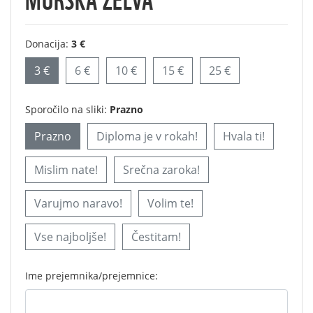
Donacija:
3 €
3 €
6 €
10 €
15 €
25 €
Sporočilo na sliki:
Prazno
Prazno
Diploma je v rokah!
Hvala ti!
Mislim nate!
Srečna zaroka!
Varujmo naravo!
Volim te!
Vse najboljše!
Čestitam!
Ime prejemnika/prejemnice: