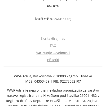
naravo
Izvedi več na
wwfadria.org
Kontaktiraj nas
FAQ
Varovanje zasebnosti
Piškotki
WWF Adria, Boškovićeva 2, 10000 Zagreb, Hrvaška
MBS: 04353439 | PIB: 92278052107
WWF Adria je neprofitna, nevladna organizacija za varstvo
narave registrirana na Hrvaškem pod številko 210011432 v
Registru društev Republike Hrvaške na Ministrstvu za javno
upravo. WWF Adria deluje v Albaniji, Bostni in Herzegovini,